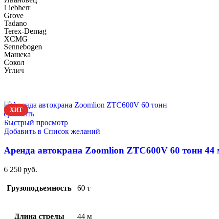
Liebherr
Grove
Tadano
Terex-Demag
XCMG
Sennebogen
Машека
Сокол
Углич
ХИТ
сравнить
Быстрый просмотр
Добавить в Список желаний
Аренда автокрана Zoomlion ZTC600V 60 тонн 44 
6 250
руб.
Грузоподъемность
60 т
Длина стрелы
44 м