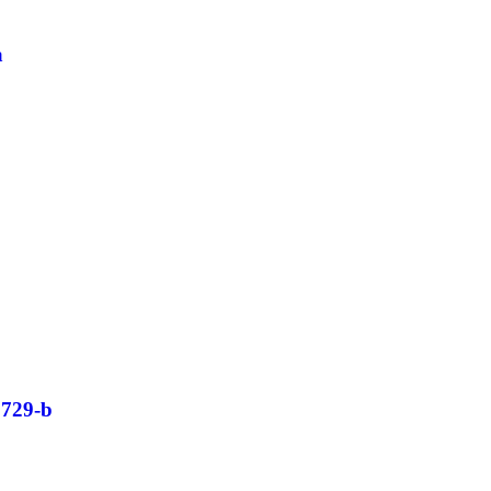
а
5729-b