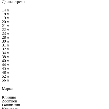
Длина стрелы
14 м
18 м
19 м
20 м
21 м
22 м
23 м
28 м
30 м
31 м
32 м
34 м
38 м
40 м
44 м
45 м
48 м
52 м
56 м
Марка
Клинцы
Zoomlion
Галичанин
Ивановец