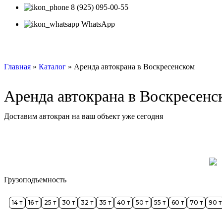
8 (925) 095-00-55
WhatsApp
Главная
»
Каталог
»
Аренда автокрана в Воскресенском
Аренда автокрана в Воскресенс
Доставим автокран на ваш объект уже сегодня
Заказать автокран
Грузоподъемность
14 т
16 т
25 т
30 т
32 т
35 т
40 т
50 т
55 т
60 т
70 т
90 т