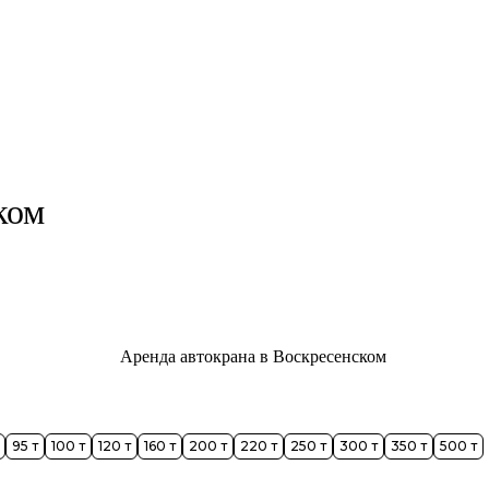
ком
95 т
100 т
120 т
160 т
200 т
220 т
250 т
300 т
350 т
500 т