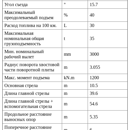
Угол съезда
°
15.7
Максимальный
%
40
преодолеваемый подъем
Расход топлива на 100 км.
L
30
Максимальная
номинальная общая
t
35
грузоподъемность
Мин. номинальный
mm
3000
рабочий вылет
Радиус поворота хвостовой
m
3.055
части поворотной плиты
Макс. момент подъема
kN.m
1200
Основная стрела
m
10.5
Длина главной стрелы
m
39.6
Длина главной стрелы +
m
54.6
вспомогательная стрела
Продольное расстояние
m
5.35
выносных опор
Поперечное расстояние
m
6