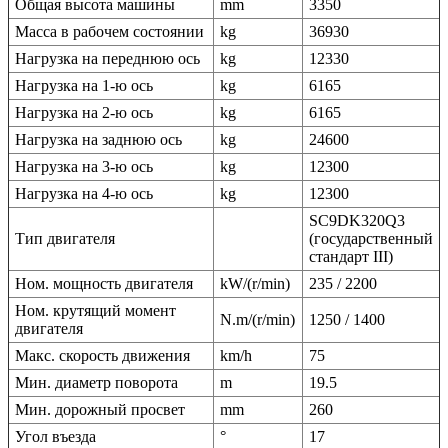
Общая высота машины
mm
3350
Масса в рабочем состоянии
kg
36930
Нагрузка на переднюю ось
kg
12330
Нагрузка на 1-ю ось
kg
6165
Нагрузка на 2-ю ось
kg
6165
Нагрузка на заднюю ось
kg
24600
Нагрузка на 3-ю ось
kg
12300
Нагрузка на 4-ю ось
kg
12300
SC9DK320Q3
Тип двигателя
(государственный
стандарт III)
Ном. мощность двигателя
kW/(r/min)
235 / 2200
Ном. крутящий момент
N.m/(r/min)
1250 / 1400
двигателя
Макс. скорость движения
km/h
75
Мин. диаметр поворота
m
19.5
Мин. дорожный просвет
mm
260
Угол въезда
°
17