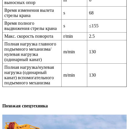
выносных опор
Время изменения вылета
s
68
стрелы крана
Время полного
s
≤155
выдвижения стрелы крана
Макс. скорость поворота
r/min
2.5
Полная нагрузка главного
подъемного механизма/
m/min
130
нулевая нагрузка
(одинарный канат)
Полная нагрузка/нулевая
нагрузка (одинарный
m/min
130
канат) вспомогательного
подъемного механизма
Похожая спецтехника