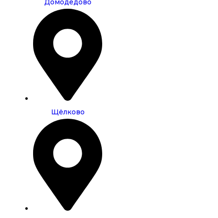
Домодедово
Щёлково