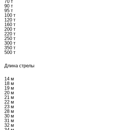
70 т
90 т
95 т
100 т
120 т
160 т
200 т
220 т
250 т
300 т
350 т
500 т
Длина стрелы
14 м
18 м
19 м
20 м
21 м
22 м
23 м
28 м
30 м
31 м
32 м
34 м