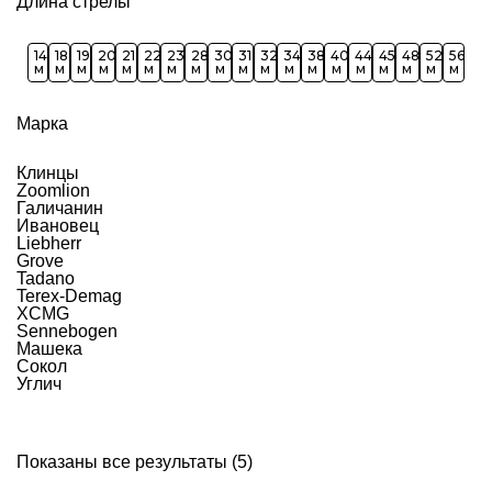
Длина стрелы
14
18
19
20
21
22
23
28
30
31
32
34
38
40
44
45
48
52
56
м
м
м
м
м
м
м
м
м
м
м
м
м
м
м
м
м
м
м
Марка
Клинцы
Zoomlion
Галичанин
Ивановец
Liebherr
Grove
Tadano
Terex-Demag
XCMG
Sennebogen
Машека
Сокол
Углич
Показаны все результаты (5)