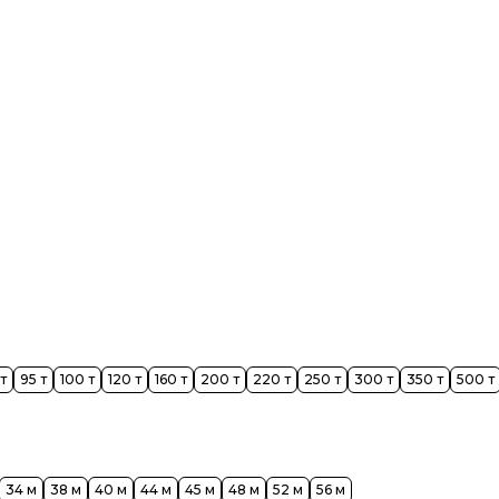
ы 21 м
т
95 т
100 т
120 т
160 т
200 т
220 т
250 т
300 т
350 т
500 т
34 м
38 м
40 м
44 м
45 м
48 м
52 м
56 м