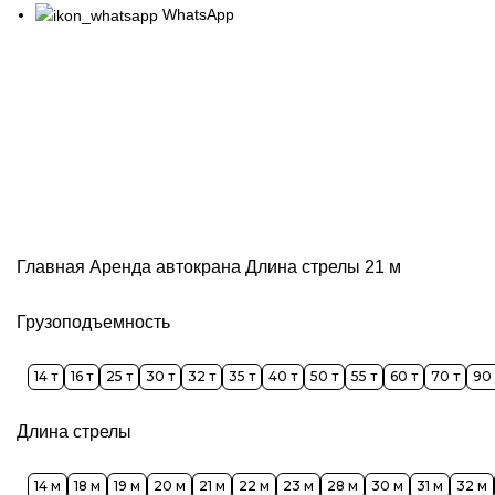
WhatsApp
Аренда автокрана длина стрел
Главная
Аренда автокрана
Длина стрелы 21 м
Грузоподъемность
14 т
16 т
25 т
30 т
32 т
35 т
40 т
50 т
55 т
60 т
70 т
90 
Длина стрелы
14 м
18 м
19 м
20 м
21 м
22 м
23 м
28 м
30 м
31 м
32 м