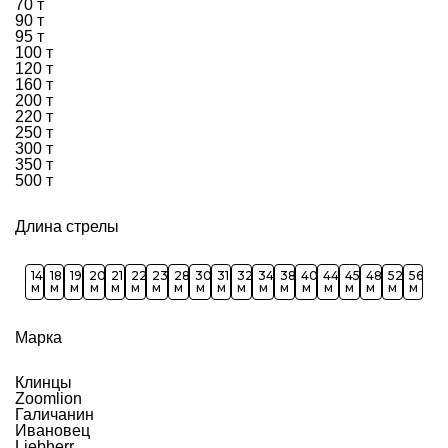
70 т
90 т
95 т
100 т
120 т
160 т
200 т
220 т
250 т
300 т
350 т
500 т
Длина стрелы
14
18
19
20
21
22
23
28
30
31
32
34
38
40
44
45
48
52
56
м
м
м
м
м
м
м
м
м
м
м
м
м
м
м
м
м
м
м
Марка
Клинцы
Zoomlion
Галичанин
Ивановец
Liebherr