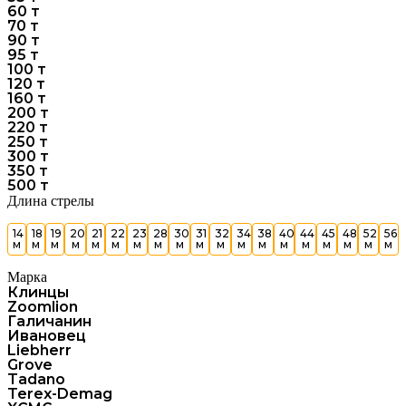
60 т
70 т
90 т
95 т
100 т
120 т
160 т
200 т
220 т
250 т
300 т
350 т
500 т
Длина стрелы
14
18
19
20
21
22
23
28
30
31
32
34
38
40
44
45
48
52
56
м
м
м
м
м
м
м
м
м
м
м
м
м
м
м
м
м
м
м
Марка
Клинцы
Zoomlion
Галичанин
Ивановец
Liebherr
Grove
Tadano
Terex-Demag