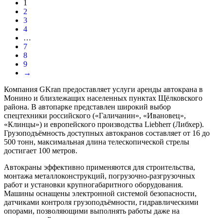
1
2
3
4
…
7
8
9
→
Компания GKran предоставляет услуги аренды автокрана в
Монино и близлежащих населенных пунктах Щёлковского
района. В автопарке представлен широкий выбор
спецтехники российского («Галичанин», «Ивановец»,
«Клинцы») и европейского производства Liebherr (Либхер).
Грузоподъёмность доступных автокранов составляет от 16 до
500 тонн, максимальная длина телескопической стрелы
достигает 100 метров.
Автокраны эффективно применяются для строительства,
монтажа металлоконструкций, погрузочно-разгрузочных
работ и установки крупногабаритного оборудования.
Машины оснащены электронной системой безопасности,
датчиками контроля грузоподъёмности, гидравлическими
опорами, позволяющими выполнять работы даже на