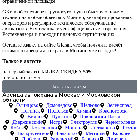
ограниченной площадке.
GKran обеспечивает круглосуточную и быструю подачу
техники на любые объекты в Монино, квалифицированных
операторов и регулярное техническое обслуживание
автокранов. Вся техника имеет официальные разрешения
Ростехнадзора и проходит плановую сертификацию.
Оставьте заявку на сайте GKran, чтобы получить расчёт
стоимости аренды автокрана в Монино уже сегодня!
Только в
августе
на первый заказ
СКИДКА
СКИДКА
50%
при оплате 5 смен
Заказать автокран
Аренда автокрана в Москве и Московской
области
Одинцово
Домодедово
Щёлково
Зеленоград
Ногинск
Подольск
Химки
Красногорск
Видное
Пушкино
Павловский Пасад
Дзержинский
Истра
Электроугли
Черноголовка
Лобня
Котельники
Монино
Лыткарино
Реутов
Воскресенское
Балашиха
Мытищи
Королёв
Люберцы
Раменский
Барвиха
Дмитров