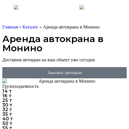
8 (925) 095-
00-55
WhatsApp
Главная
»
Каталог
»
Аренда автокрана в Монино
Аренда автокрана в
Монино
Доставим автокран на ваш объект уже сегодня
Заказать автокран
Грузоподъемность
14 т
16 т
25 т
30 т
32 т
35 т
40 т
50 т
55 т