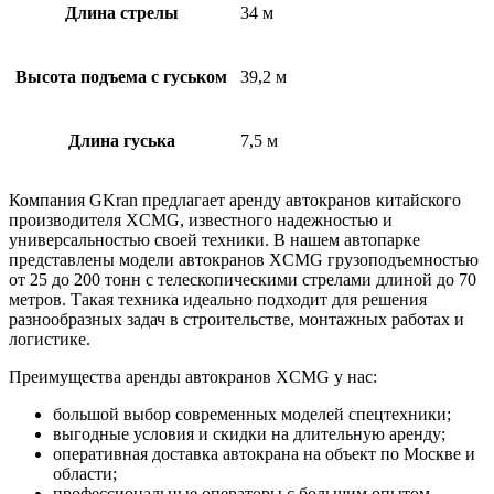
Длина стрелы
34 м
Высота подъема с гуськом
39,2 м
Длина гуська
7,5 м
Компания GKran предлагает аренду автокранов китайского
производителя XCMG, известного надежностью и
универсальностью своей техники. В нашем автопарке
представлены модели автокранов XCMG грузоподъемностью
от 25 до 200 тонн с телескопическими стрелами длиной до 70
метров. Такая техника идеально подходит для решения
разнообразных задач в строительстве, монтажных работах и
логистике.
Преимущества аренды автокранов XCMG у нас:
большой выбор современных моделей спецтехники;
выгодные условия и скидки на длительную аренду;
оперативная доставка автокрана на объект по Москве и
области;
профессиональные операторы с большим опытом