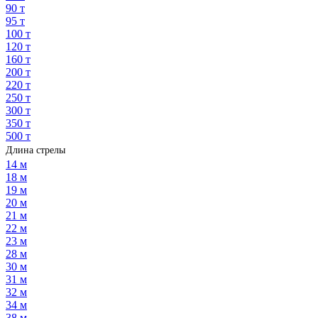
90 т
95 т
100 т
120 т
160 т
200 т
220 т
250 т
300 т
350 т
500 т
Длина стрелы
14 м
18 м
19 м
20 м
21 м
22 м
23 м
28 м
30 м
31 м
32 м
34 м
38 м