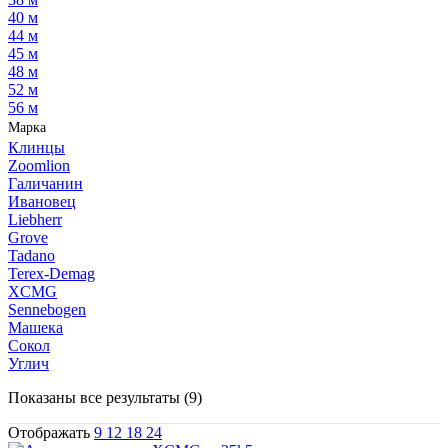
40 м
44 м
45 м
48 м
52 м
56 м
Марка
Клинцы
Zoomlion
Галичанин
Ивановец
Liebherr
Grove
Tadano
Terex-Demag
XCMG
Sennebogen
Машека
Сокол
Углич
Сортировка:
Показаны все результаты (9)
самые
Отображать
9
12
18
24
недавние