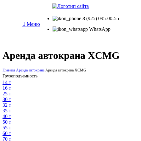
8 (925) 095-00-55
Меню
WhatsApp
Аренда автокрана XCMG
Главная
Аренда автокрана
Аренда автокрана XCMG
Грузоподъемность
14 т
16 т
25 т
30 т
32 т
35 т
40 т
50 т
55 т
60 т
70 т