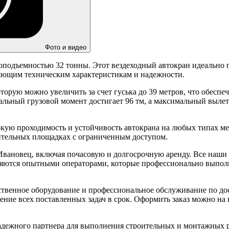
Фото и видео
зоподъемностью 32 тонны. Этот вездеходный автокран идеально
ляющим техническим характеристикам и надежности.
торую можно увеличить за счет гуська до 39 метров, что обесп
льный грузовой момент достигает 96 тм, а максимальный вылет 
окую проходимость и устойчивость автокрана на любых типах мес
ительных площадках с ограниченным доступом.
Ивановец, включая почасовую и долгосрочную аренду. Все наши 
вляются опытными операторами, которые профессионально выпол
ественное оборудование и профессиональное обслуживание по д
ение всех поставленных задач в срок. Оформить заказ можно на
адежного партнера для выполнения строительных и монтажных р