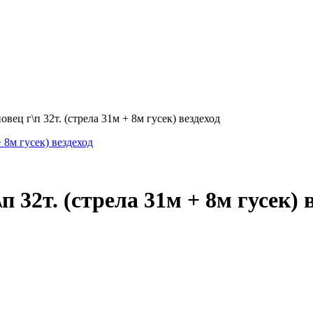
вец г\п 32т. (стрела 31м + 8м гусек) вездеход
 32т. (стрела 31м + 8м гусек) 