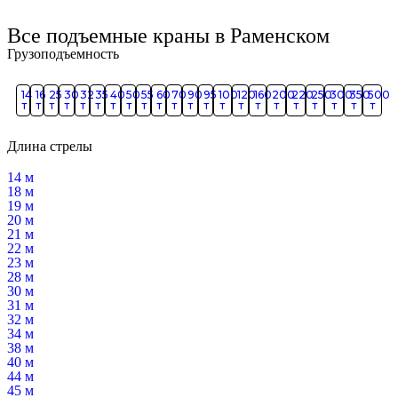
Все подъемные краны в Раменском
Грузоподъемность
14
16
25
30
32
35
40
50
55
60
70
90
95
100
120
160
200
220
250
300
350
500
т
т
т
т
т
т
т
т
т
т
т
т
т
т
т
т
т
т
т
т
т
т
Длина стрелы
14 м
18 м
19 м
20 м
21 м
22 м
23 м
28 м
30 м
31 м
32 м
34 м
38 м
40 м
44 м
45 м