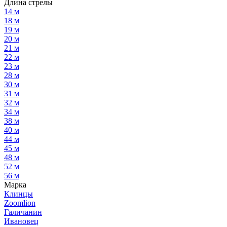
Длина стрелы
14 м
18 м
19 м
20 м
21 м
22 м
23 м
28 м
30 м
31 м
32 м
34 м
38 м
40 м
44 м
45 м
48 м
52 м
56 м
Марка
Клинцы
Zoomlion
Галичанин
Ивановец