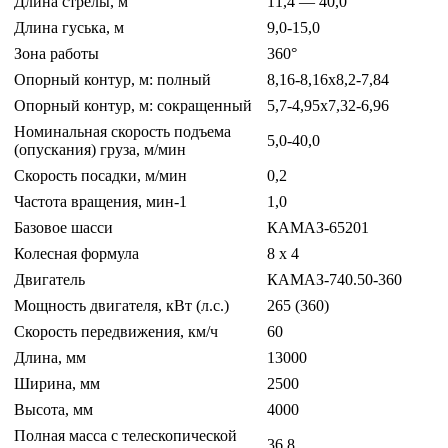
Длина стрелы, м
11,4 — 40,0
Длина гуська, м
9,0-15,0
Зона работы
360°
Опорный контур, м: полный
8,16-8,16х8,2-7,84
Опорный контур, м: сокращенный
5,7-4,95х7,32-6,96
Номинальная скорость подъема
5,0-40,0
(опускания) груза, м/мин
Скорость посадки, м/мин
0,2
Частота вращения, мин-1
1,0
Базовое шасси
КАМАЗ-65201
Колесная формула
8 х 4
Двигатель
КАМАЗ-740.50-360
Мощность двигателя, кВт (л.с.)
265 (360)
Скорость передвижения, км/ч
60
Длина, мм
13000
Ширина, мм
2500
Высота, мм
4000
Полная масса с телескопической
36,8