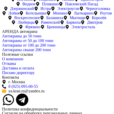
Видное
Пушкино
Павловский Пасад
Дзержинский
Истра
Электроугли
Черноголовка
Лобня
Котельники
Монино
Лыткарино
Реутов
Воскресенское
Балашиха
Мытищи
Королёв
Люберцы
Раменский
Барвиха
Дмитров
Фрязино
Бронницы
Электросталь
АРЕНДА автокрана
Автокраны до 50 тонн
Автокраны от 50 до 100 тонн
Автокраны от 100 до 200 тонн
Автокраны свыше 200 тонн
Полезные ссылки
О компании
Отзывы
Доставка и оплата
Письмо директору
Контакты
г. Москва
8 (925) 095-00-55
ya.kran.ru@yandex.ru
Политика конфиденциальности
Согласие на обработку персональных данных