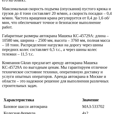
его на объект.
Максимальная скорость подъема (опускания) пустого крюка и
грузов до 4 тонн составляет 20 м/мин, а скорость посадки – 0,4
м/мин. Частота вращения крана регулируется от 0,4 до 1,6 об/
мин, что обеспечивает точное и безопасное выполнение
работ.
Габаритные размеры автокрана Машека КС-45729А: длина –
10580 мм, ширина – 2500 мм, высота – 3760 мм, полная масса
– 18 тонн. Распределение нагрузки на дорогу через шины
передних колес составляет 6,5 т.с., а через шины колес
тележки – 11,5 т.с.
Компания Gkran предлагает аренду автокрана Машека
КС-45729А по выгодным ценам. Мы гарантируем отличное
техническое состояние техники, оперативную доставку и
услуги опытных операторов. Аренда автокрана в Москве и
области – это надежное решение для выполнения различных
строительных задач.
Характеристика
Значение
Базовое шасси автокрана
МАЗ-533702
Колесная формула
4х2