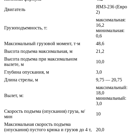
ЯМЗ-236 (Евро
Двигатель
2)
максимальная:
16,2
Грузоподъемность, т:
минимальная:
0,6
Максимальный грузовой момент, т·м
48,6
Высота подъема максимальная, м
21,2
Высота подъема при максимальном
10,0
вылете, м
Глубина опускания, м
3,0
Длина стрелы, м
9,75 — 20,75
максимальный:
18,0
Вылет, м:
минимальный:
3,0
Скорость подъема (опускания) груза, м/
10
мин
Максимальная скорость подъема
(опускания) пустого крюка и грузов до 4 т,
20,0