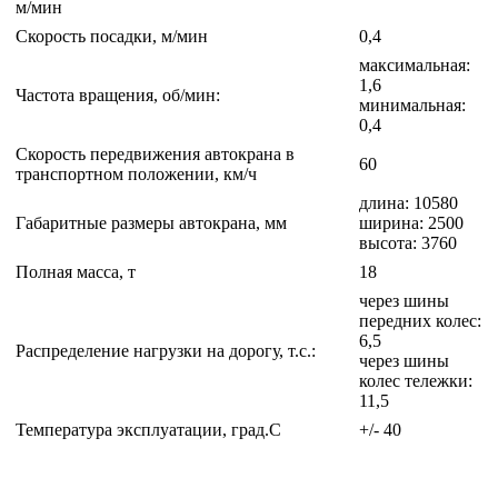
м/мин
Скорость посадки, м/мин
0,4
максимальная:
1,6
Частота вращения, об/мин:
минимальная:
0,4
Скорость передвижения автокрана в
60
транспортном положении, км/ч
длина: 10580
Габаритные размеры автокрана, мм
ширина: 2500
высота: 3760
Полная масса, т
18
через шины
передних колес:
6,5
Распределение нагрузки на дорогу, т.с.:
через шины
колес тележки:
11,5
Температура эксплуатации, град.С
+/- 40