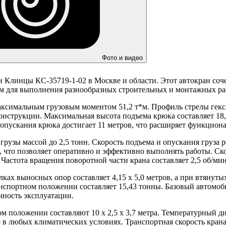
Фото и видео
н Клинцы КС-35719-1-02 в Москве и области. Этот автокран соч
ом для выполнения разнообразных строительных и монтажных ра
аксимальным грузовым моментом 51,2 т*м. Профиль стрелы гек
нструкции. Максимальная высота подъема крюка составляет 18,4
 опускания крюка достигает 11 метров, что расширяет функцион
грузы массой до 2,5 тонн. Скорость подъема и опускания груза 
н, что позволяет оперативно и эффективно выполнять работы. Ск
 Частота вращения поворотной части крана составляет 2,5 об/ми
ах выносных опор составляет 4,15 х 5,0 метров, а при втянутых 
ранспортном положении составляет 15,43 тонны. Базовый автомо
чность эксплуатации.
м положении составляют 10 х 2,5 х 3,7 метра. Температурный ди
го в любых климатических условиях. Транспортная скорость крана 