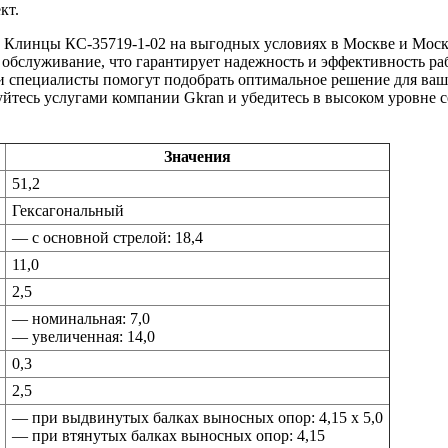
кт.
а Клинцы КС-35719-1-02 на выгодных условиях в Москве и Моск
обслуживание, что гарантирует надежность и эффективность ра
и специалисты помогут подобрать оптимальное решение для ваше
уйтесь услугами компании Gkran и убедитесь в высоком уровне 
Значения
51,2
Гексагональный
— с основной стрелой: 18,4
11,0
2,5
— номинальная: 7,0
— увеличенная: 14,0
0,3
2,5
— при выдвинутых балках выносных опор: 4,15 х 5,0
— при втянутых балках выносных опор: 4,15