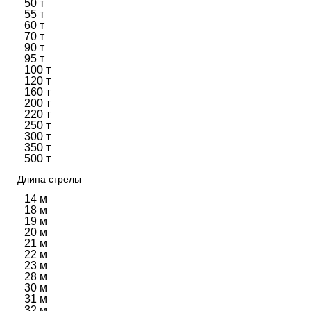
50 т
55 т
60 т
70 т
90 т
95 т
100 т
120 т
160 т
200 т
220 т
250 т
300 т
350 т
500 т
Длина стрелы
14 м
18 м
19 м
20 м
21 м
22 м
23 м
28 м
30 м
31 м
32 м