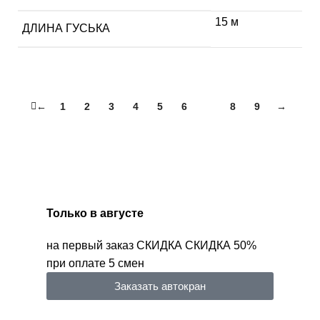
15 м
ДЛИНА ГУСЬКА
←
1
2
3
4
5
6
7
8
9
→
Только в
августе
на первый заказ
СКИДКА
СКИДКА
50%
при оплате 5 смен
Заказать автокран