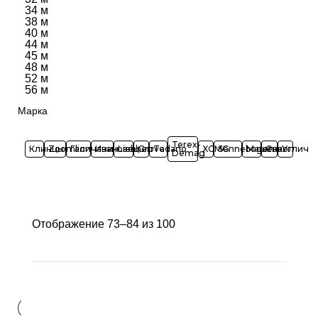
34 м
38 м
40 м
44 м
45 м
48 м
52 м
56 м
Марка
Terex-
Клинцы
Zoomlion
Галичанин
Ивановец
Liebherr
Grove
Tadano
XCMG
Sennebogen
Машека
Сокол
Углич
Demag
Отображение 73–84 из 100