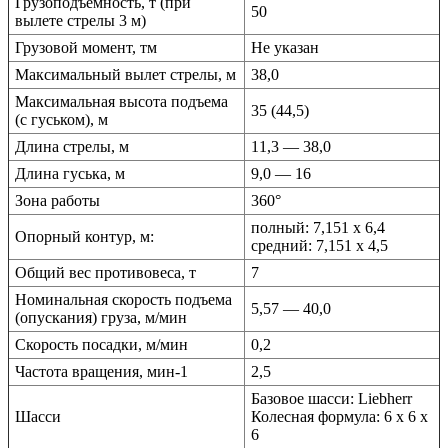
Грузоподъемность, т (при
50
вылете стрелы 3 м)
Грузовой момент, тм
Не указан
Максимальный вылет стрелы, м
38,0
Максимальная высота подъема
35 (44,5)
(с гуськом), м
Длина стрелы, м
11,3 — 38,0
Длина гуська, м
9,0 — 16
Зона работы
360°
полный: 7,151 х 6,4
Опорный контур, м:
средний: 7,151 х 4,5
Общий вес противовеса, т
7
Номинальная скорость подъема
5,57 — 40,0
(опускания) груза, м/мин
Скорость посадки, м/мин
0,2
Частота вращения, мин-1
2,5
Базовое шасси: Liebherr
Шасси
Колесная формула: 6 х 6 х
6